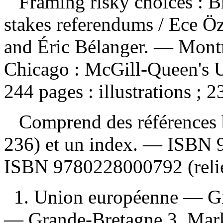
Framing risky choices : B
stakes referendums
/ Ece Ö
and Éric Bélanger. — Montr
Chicago : McGill-Queen's Un
244 pages : illustrations ; 2
Comprend des références b
236) et un index. —
ISBN
ISBN
9780228000792
(reli
1. Union européenne — G
— Grande-Bretagne 3. Mark