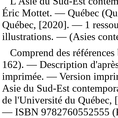
L'Asie du Sud-Est conte
Éric Mottet. — Québec (Québ
Québec, [2020]. — 1 ressour
illustrations. — (Asies con
Comprend des références b
162). — Description d'après 
imprimée. —
Version impr
Asie du Sud-Est contempora
de l'Université du Québec, 
—
ISBN
9782760552555
(