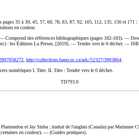
 des pages 35 à 39, 45, 57, 60, 78, 83, 87, 92, 105, 112, 135, 150 et 1
rations en couleur.
 — Comprend des références bibliographiques (pages 182-183). — Descr
ec) : les Éditions La Presse, [2019]. —
Tendre vers le 0 déchet. —
IS
782897058272
,
http://collections.banq.qc.ca/ark:/52327/3993864
.
s numériques I. Titre. II. Titre : Tendre vers le 0 déchet.
TD793.9
l Plamondon et Jay Sinha ; traduit de l'anglais (Canada) par Marianne
 (certaines en couleur). — (Guides pratiques).