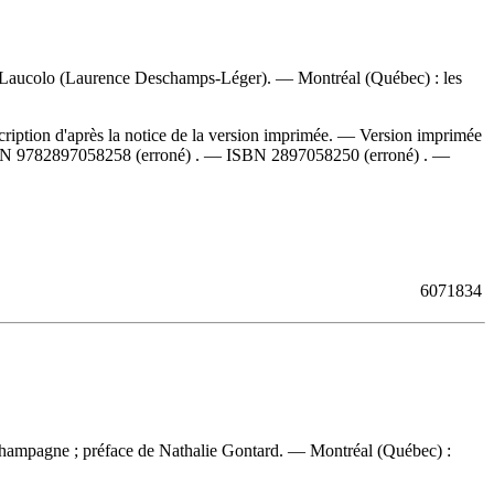
71 : Laucolo (Laurence Deschamps-Léger). — Montréal (Québec) : les
iption d'après la notice de la version imprimée. —
Version imprimée
BN
9782897058258
(erroné) . —
ISBN
2897058250
(erroné) . —
6071834
 Champagne ; préface de Nathalie Gontard. — Montréal (Québec) :