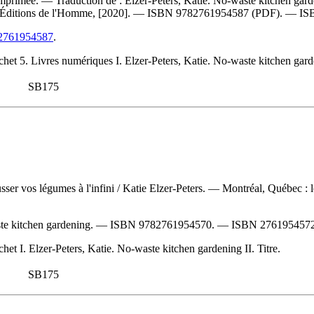
 imprimée. —
Traduction de :
Elzer-Peters, Katie. No-waste kitchen ga
s Éditions de l'Homme, [2020]. —
ISBN
9782761954587
(PDF). —
IS
782761954587
.
het 5. Livres numériques I. Elzer-Peters, Katie. No-waste kitchen garde
SB175
sser vos légumes à l'infini
/ Katie Elzer-Peters. — Montréal, Québec : l
ste kitchen gardening. —
ISBN
9782761954570
. —
ISBN
276195457
et I. Elzer-Peters, Katie. No-waste kitchen gardening II. Titre.
SB175