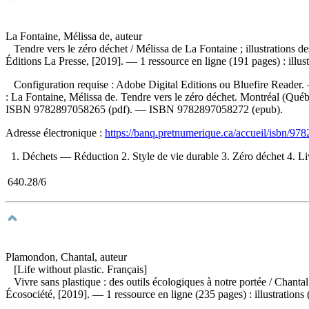
La Fontaine, Mélissa de, auteur
Tendre vers le zéro déchet
/ Mélissa de La Fontaine ; illustrations
Éditions La Presse, [2019]. — 1 ressource en ligne (191 pages) : illust
Configuration requise : Adobe Digital Editions ou Bluefire Reader.
:
La Fontaine, Mélissa de. Tendre vers le zéro déchet. Montréal (Québ
ISBN
9782897058265
(pdf). —
ISBN
9782897058272
(epub).
Adresse électronique :
https://banq.pretnumerique.ca/accueil/isbn/9
1. Déchets — Réduction 2. Style de vie durable 3. Zéro déchet 4. Livre
640.28/6
Plamondon, Chantal, auteur
[Life without plastic. Français]
Vivre sans plastique : des outils écologiques à notre portée
/ Chanta
Écosociété, [2019]. — 1 ressource en ligne (235 pages) : illustrations