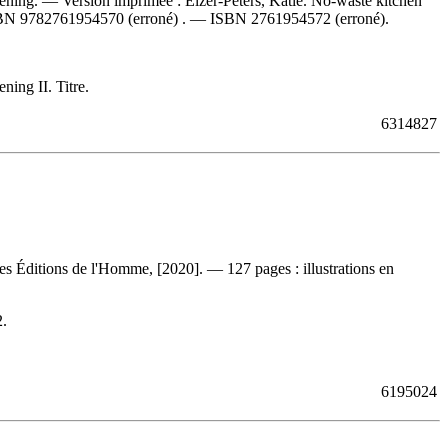
rdening. —
Version imprimée :
Elzer-Peters, Katie. No-waste kitchen
BN
9782761954570
(erroné) . —
ISBN
2761954572
(erroné).
ning II. Titre.
6314827
es Éditions de l'Homme, [2020]. — 127 pages : illustrations en
2
.
6195024