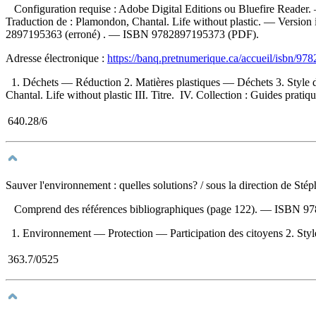
Configuration requise : Adobe Digital Editions ou Bluefire Reader. 
Traduction de :
Plamondon, Chantal. Life without plastic. —
Version
2897195363
(erroné) . —
ISBN
9782897195373
(PDF).
Adresse électronique :
https://banq.pretnumerique.ca/accueil/isbn/9
1. Déchets — Réduction 2. Matières plastiques — Déchets 3. Style d
Chantal. Life without plastic III. Titre. IV. Collection : Guides pratiq
640.28/6
Sauver l'environnement : quelles solutions?
/ sous la direction de St
Comprend des références bibliographiques (page 122). —
ISBN
97
1. Environnement — Protection — Participation des citoyens 2. Style
363.7/0525