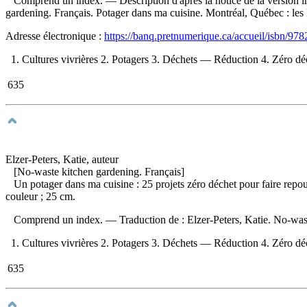
Comprend un index. — Description d'après la notice de la version
gardening. Français. Potager dans ma cuisine. Montréal, Québec : le
Adresse électronique :
https://banq.pretnumerique.ca/accueil/isbn/9
1. Cultures vivrières 2. Potagers 3. Déchets — Réduction 4. Zéro déc
635
Elzer-Peters, Katie, auteur
[No-waste kitchen gardening. Français]
Un potager dans ma cuisine : 25 projets zéro déchet pour faire repou
couleur ; 25 cm.
Comprend un index. —
Traduction de :
Elzer-Peters, Katie. No-wa
1. Cultures vivrières 2. Potagers 3. Déchets — Réduction 4. Zéro déch
635