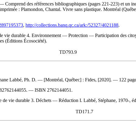
— Comprend des références bibliographiques (pages 221-223) et un ind
 imprimée :
Plamondon, Chantal. Vivre sans plastique. Montréal (Québe
782897195373
,
http://collections.banq.qc.ca/ark:/52327/4021188
.
e vie durable 4. Environnement — Protection — Participation des citoye
ues (Éditions Écosociété).
TD793.9
éphane Labbé, Ph. D. — [Montréal, Québec] : Fides, [2020]. — 122 pages
82762144055
. —
ISBN
2762144051
.
 de vie durable 3. Déchets — Réduction I. Labbé, Stéphane, 1970-, édit
TD171.7