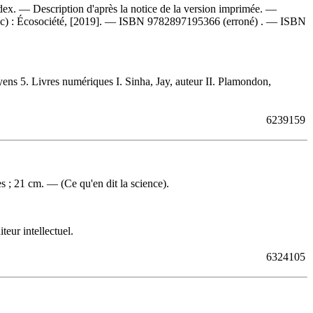
ex. — Description d'après la notice de la version imprimée. —
c) : Écosociété, [2019]. —
ISBN
9782897195366
(erroné) . —
ISBN
ns 5. Livres numériques I. Sinha, Jay, auteur II. Plamondon,
6239159
 ; 21 cm. — (Ce qu'en dit la science).
eur intellectuel.
6324105