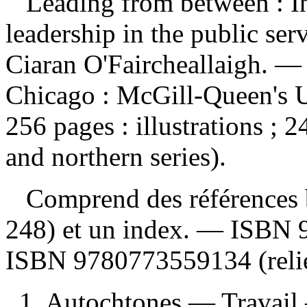
Leading from between : I
leadership in the public ser
Ciaran O'Faircheallaigh. —
Chicago : McGill-Queen's U
256 pages : illustrations ;
and northern series).
Comprend des références b
248) et un index. —
ISBN
ISBN
9780773559134
(reli
1. Autochtones — Travail