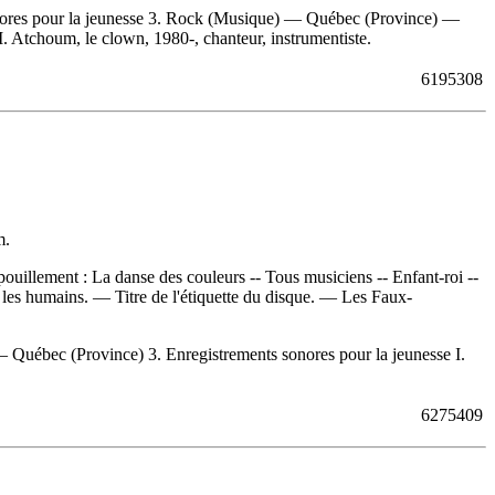
ores pour la jeunesse 3. Rock (Musique) — Québec (Province) —
. Atchoum, le clown, 1980-, chanteur, instrumentiste.
6195308
m.
ouillement :
La danse des couleurs -- Tous musiciens -- Enfant-roi --
s les humains. — Titre de l'étiquette du disque. —
Les Faux-
Québec (Province) 3. Enregistrements sonores pour la jeunesse I.
6275409