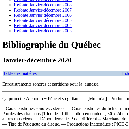
Refonte Janvier-décembre 2008
Refonte Janvier-décembre 2007
Refonte Janvier-décembre 2006
Refonte Janvier-décembre 2005
Refonte Janvier-décembre 2004
Refonte Janvier-décembre 2003
Bibliographie du Québec
Janvier-décembre 2020
Table des matières
Ind
Enregistrements sonores et partitions pour la jeunesse
Ça promet!
/ Atchoum + Pépé et sa guitare. — [Montréal] : Productio
Caractéristiques sonores : stéréo. — Caractéristiques du fichier nu
Paroles des chansons (1 feuille : 1 illustration en couleur ; 36 x 24 
autres musiciens. —
Dépouillement :
Pas si différent -- Marchand de b
— Titre de l'étiquette du disque. —
Productions Inattendues :
PICD-3