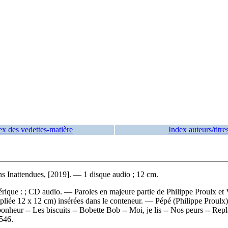
ex des vedettes-matière
Index auteurs/titre
ns Inattendues, [2019]. — 1 disque audio ; 12 cm.
mérique : ; CD audio. — Paroles en majeure partie de Philippe Proulx e
cm pliée 12 x 12 cm) insérées dans le conteneur. — Pépé (Philippe Proul
onheur -- Les biscuits -- Bobette Bob -- Moi, je lis -- Nos peurs -- Rep
546.