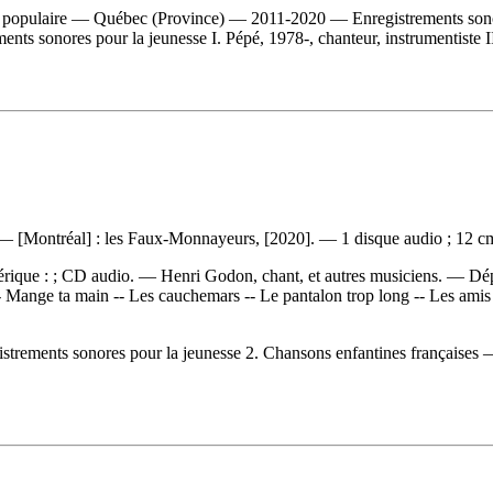
e populaire — Québec (Province) — 2011-2020 — Enregistrements son
ts sonores pour la jeunesse I. Pépé, 1978-, chanteur, instrumentiste II
 — [Montréal] : les Faux-Monnayeurs, [2020]. — 1 disque audio ; 12 c
mérique : ; CD audio. — Henri Godon, chant, et autres musiciens. —
Dép
es -- Mange ta main -- Les cauchemars -- Le pantalon trop long -- Les ami
ments sonores pour la jeunesse 2. Chansons enfantines françaises — 