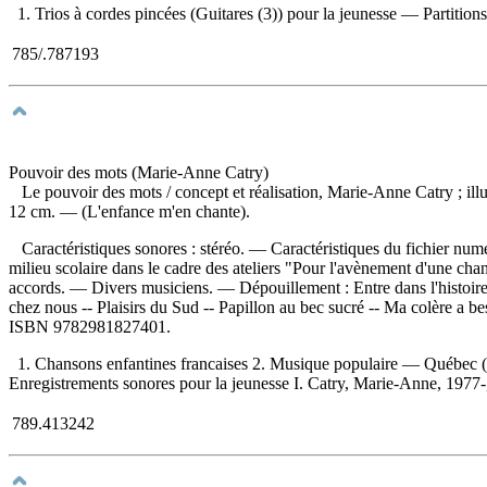
1. Trios à cordes pincées (Guitares (3)) pour la jeunesse — Partitions 
785/.787193
Pouvoir des mots (Marie-Anne Catry)
Le pouvoir des mots
/ concept et réalisation, Marie-Anne Catry ; i
12 cm. — (L'enfance m'en chante).
Caractéristiques sonores : stéréo. — Caractéristiques du fichier num
milieu scolaire dans le cadre des ateliers "Pour l'avènement d'une 
accords. — Divers musiciens. —
Dépouillement :
Entre dans l'histoi
chez nous -- Plaisirs du Sud -- Papillon au bec sucré -- Ma colère a b
ISBN
9782981827401
.
1. Chansons enfantines francaises 2. Musique populaire — Québec
Enregistrements sonores pour la jeunesse I. Catry, Marie-Anne, 1977-, éd
789.413242