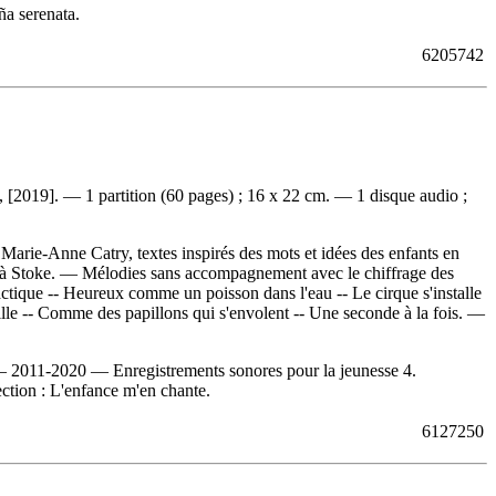
ña serenata.
6205742
, [2019]. — 1 partition (60 pages) ; 16 x 22 cm. — 1 disque audio ;
arie-Anne Catry, textes inspirés des mots et idées des enfants en
ié à Stoke. — Mélodies sans accompagnement avec le chiffrage des
lactique -- Heureux comme un poisson dans l'eau -- Le cirque s'installe
ille -- Comme des papillons qui s'envolent -- Une seconde à la fois. —
 2011-2020 — Enregistrements sonores pour la jeunesse 4.
lection : L'enfance m'en chante.
6127250