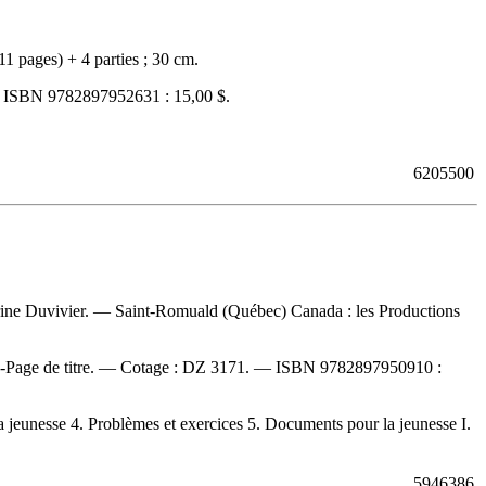
1 pages) + 4 parties ; 30 cm.
—
ISBN
9782897952631 :
15,00 $
.
6205500
berine Duvivier. — Saint-Romuald (Québec) Canada : les Productions
--Page de titre. —
Cotage :
DZ 3171. —
ISBN
9782897950910 :
jeunesse 4. Problèmes et exercices 5. Documents pour la jeunesse I.
5946386