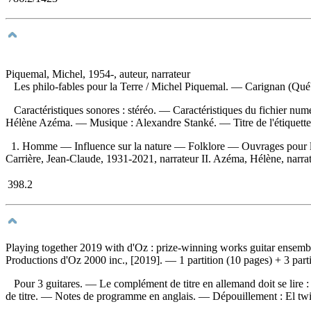
Piquemal, Michel, 1954-, auteur, narrateur
Les philo-fables pour la Terre
/ Michel Piquemal. — Carignan (Québ
Caractéristiques sonores : stéréo. — Caractéristiques du fichier n
Hélène Azéma. — Musique : Alexandre Stanké. — Titre de l'étiquett
1. Homme — Influence sur la nature — Folklore — Ouvrages pour la 
Carrière, Jean-Claude, 1931-2021, narrateur II. Azéma, Hélène, narrate
398.2
Playing together 2019 with d'Oz : prize-winning works guitar ensemb
Productions d'Oz 2000 inc., [2019]. — 1 partition (10 pages) + 3 parti
Pour 3 guitares. — Le complément de titre en allemand doit se lire
de titre. — Notes de programme en anglais. —
Dépouillement :
El tw