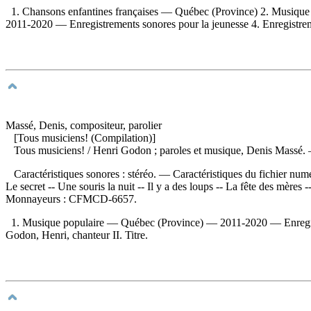
1. Chansons enfantines françaises — Québec (Province) 2. Musiqu
2011-2020 — Enregistrements sonores pour la jeunesse 4. Enregistremen
Massé, Denis, compositeur, parolier
[Tous musiciens! (Compilation)]
Tous musiciens!
/ Henri Godon ; paroles et musique, Denis Massé.
Caractéristiques sonores : stéréo. — Caractéristiques du fichier nu
Le secret -- Une souris la nuit -- Il y a des loups -- La fête des mèr
Monnayeurs :
CFMCD-6657.
1. Musique populaire — Québec (Province) — 2011-2020 — Enregistre
Godon, Henri, chanteur II. Titre.