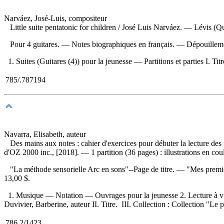
Narváez, José-Luis, compositeur
Little suite pentatonic for children
/ José Luis Narváez. — Lévis (Qué
Pour 4 guitares. — Notes biographiques en français. —
Dépouillem
1. Suites (Guitares (4)) pour la jeunesse — Partitions et parties I. Titr
785/.787194
Navarra, Elisabeth, auteur
Des mains aux notes : cahier d'exercices pour débuter la lecture des
d'OZ 2000 inc., [2018]. — 1 partition (36 pages) : illustrations en co
"La méthode sensorielle Arc en sons"--Page de titre. — "Mes premières
13,00 $
.
1. Musique — Notation — Ouvrages pour la jeunesse 2. Lecture à vue
Duvivier, Barberine, auteur II. Titre. III. Collection : Collection "Le 
786.2/1423