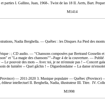
et parties I. Gallino, Juan, 1968-. Twist de las 18 II. Aerts, Bart. Peque
M1414
llustrations, Nadia Berghella. — Québec : les Disques Au Pied des monts
érique : ; CD audio. — "Chansons composées par Bertrand Gosselin et M
chanson" et "La magie des chansons""--Page 4 de la couverture. — Publ
re -- Le pouvoir des mots -- Avec toi, je ne m'ennuie pas ! -- Concert ga
esoin de lumière -- Quel gâchis ! -- Diguedondaine -- La danse m'ensole
 (Province) — 2011-2020 3. Musique populaire — Québec (Province) —
iteur intellectuel II. Berghella, Nadia, illustrateur III. Titre. IV. Col
M1998