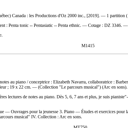
bec) Canada : les Productions d'Oz 2000 inc., [2019]. — 1 partition (1
ent :
Penta tonic -- Pentasiatic -- Penta ethnic. —
Cotage :
DZ 3346. 
e.
M1415
 notes au piano
/ conceptrice : Elizabeth Navarra, collaboratrice : Bar
uleur ; 19 x 22 cm. — (Collection "Le parcours musical") (Arc en sons).
 lectures de notes au piano. Dès 5, 6, 7 ans et plus, je suis pianiste"
 — Ouvrages pour la jeunesse 3. Piano — Études et exercices pour la 
parcours musical" IV. Collection : Arc en sons.
MT750