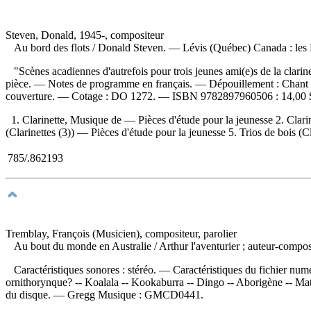
Steven, Donald, 1945-, compositeur
Au bord des flots
/ Donald Steven. — Lévis (Québec) Canada : les 
"Scènes acadiennes d'autrefois pour trois jeunes ami(e)s de la clarine
pièce. — Notes de programme en français. —
Dépouillement :
Chant 
couverture. —
Cotage :
DO 1272. —
ISBN
9782897960506 :
14,00 
1. Clarinette, Musique de — Pièces d'étude pour la jeunesse 2. Clarin
(Clarinettes (3)) — Pièces d'étude pour la jeunesse 5. Trios de bois (C
785/.862193
Tremblay, François (Musicien), compositeur, parolier
Au bout du monde en Australie
/ Arthur l'aventurier ; auteur-comp
Caractéristiques sonores : stéréo. — Caractéristiques du fichier numé
ornithorynque? -- Koalala -- Kookaburra -- Dingo -- Aborigène -- Maté
du disque. —
Gregg Musique :
GMCD0441.