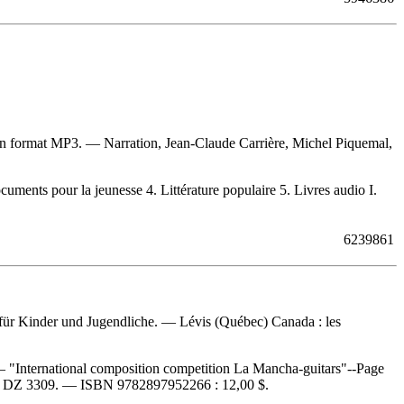
 en format MP3. — Narration, Jean-Claude Carrière, Michel Piquemal,
nts pour la jeunesse 4. Littérature populaire 5. Livres audio I.
6239861
für Kinder und Jugendliche. — Lévis (Québec) Canada : les
— "International composition competition La Mancha-guitars"--Page
:
DZ 3309. —
ISBN
9782897952266 :
12,00 $
.