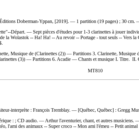
Éditions Doberman-Yppan, [2019]. — 1 partition (19 pages) ; 30 cm. —
tte"--Départ. — Sept pièces d'études pour 1-3 clarinettes à jouer indiv
de la Wolastok -- Ha! Ha! -- Au revoir -- Portage - tout seuls -- Vers la
$
.
ette, Musique de (Clarinettes (2)) — Partitions 3. Clarinette, Musique d
larinettes (3)) — Partitions 6. Acadie — Chants et musique I. Titre. II.
MT810
ositeur-interprète : François Tremblay. — [Québec, Québec] : Gregg Mu
rique : ; CD audio. — Arthur l'aventurier, chant, et autres musiciens.
o, l'ami des animaux -- Super croco -- Mon ami l'émeu -- Petit animal 