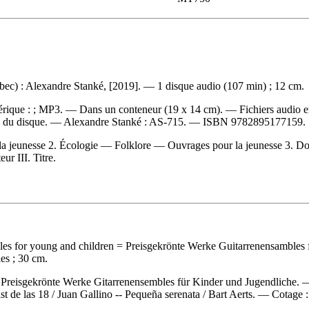
ec) : Alexandre Stanké, [2019]. — 1 disque audio (107 min) ; 12 cm.
umérique : ; MP3. — Dans un conteneur (19 x 14 cm). — Fichiers audio
e du disque. —
Alexandre Stanké :
AS-715. —
ISBN
9782895177159
.
jeunesse 2. Écologie — Folklore — Ouvrages pour la jeunesse 3. Docume
ur III. Titre.
les for young and children
= Preisgekrönte Werke Guitarrenensambles 
es ; 30 cm.
 : Preisgekrönte Werke Gitarrenensembles für Kinder und Jugendliche. 
ist de las 18 / Juan Gallino -- Pequeña serenata / Bart Aerts. —
Cotage 