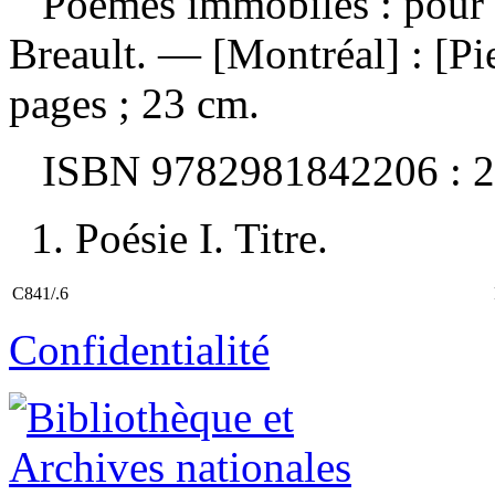
Poèmes immobiles : pour t
Breault. — [Montréal] : [Pi
pages ; 23 cm.
ISBN
9782981842206 :
2
1. Poésie I. Titre.
C841/.6
Confidentialité