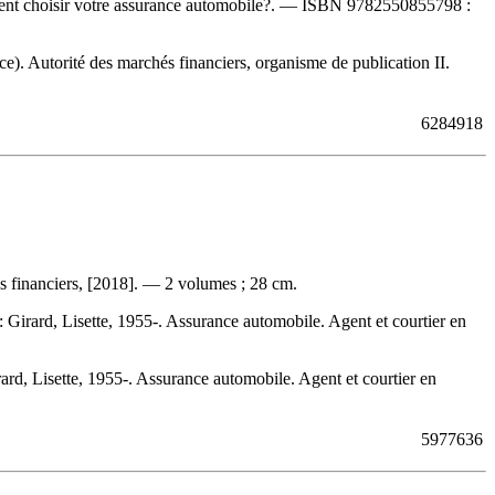
t choisir votre assurance automobile?. —
ISBN
9782550855798 :
). Autorité des marchés financiers, organisme de publication II.
6284918
és financiers, [2018]. — 2 volumes ; 28 cm.
 :
Girard, Lisette, 1955-. Assurance automobile. Agent et courtier en
rd, Lisette, 1955-. Assurance automobile. Agent et courtier en
5977636