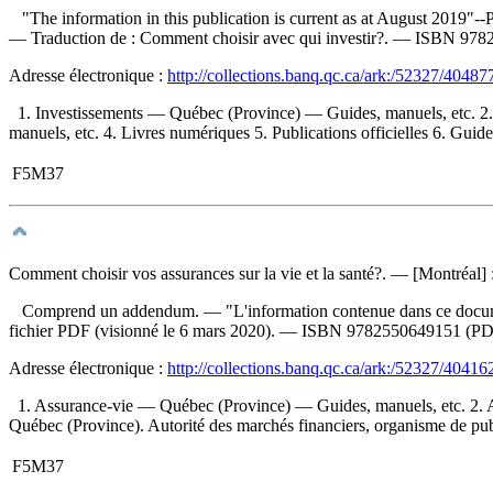
"The information in this publication is current as at August 2019"--Pa
—
Traduction de :
Comment choisir avec qui investir?. —
ISBN
978
Adresse électronique :
http://collections.banq.qc.ca/ark:/52327/40487
1. Investissements — Québec (Province) — Guides, manuels, etc. 2
manuels, etc. 4. Livres numériques 5. Publications officielles 6. Guid
F5M37
Comment choisir vos assurances sur la vie et la santé?
. — [Montréal] :
Comprend un addendum. — "L'information contenue dans ce document est
fichier PDF (visionné le 6 mars 2020). —
ISBN
9782550649151
(PD
Adresse électronique :
http://collections.banq.qc.ca/ark:/52327/40416
1. Assurance-vie — Québec (Province) — Guides, manuels, etc. 2. As
Québec (Province). Autorité des marchés financiers, organisme de pub
F5M37