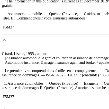
"The information in this publication is current as at December 2019"
gratuit
.
1. Assurance-automobiles — Québec (Province) — Guides, manuels, etc
Titre. III. Comment choisir votre assurance automobile?
F5M37
Girard, Lisette, 1955-, auteur
[Assurance automobile. Agent et courtier en assurance de dommages
Automobile insurance. Damage insurance agent and broker
/ updat
Le premier livre comprend deux feuilles en accompagnement. —
Dé
assurance de dommages. —
ISBN
9782551262717
(ensemble) :
85,0
1. Assurance-automobiles — Québec (Province) — Examens — Guides de 
assurance de dommages II. Québec (Province). Autorité des marchés fin
F5M37