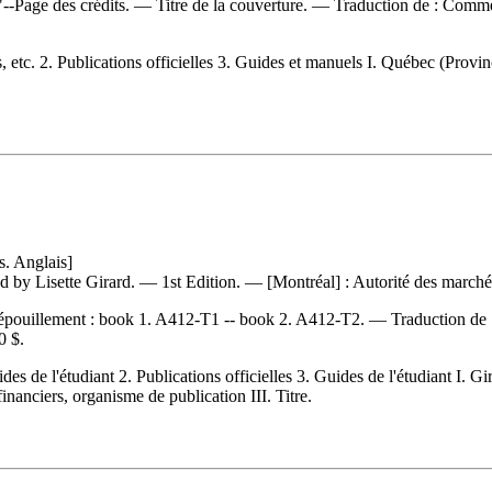
--Page des crédits. — Titre de la couverture. —
Traduction de :
Commen
. 2. Publications officielles 3. Guides et manuels I. Québec (Province
. Anglais]
ed by Lisette Girard. — 1st Edition. — [Montréal] : Autorité des march
pouillement :
book 1. A412-T1 -- book 2. A412-T2. —
Traduction de
0 $
.
l'étudiant 2. Publications officielles 3. Guides de l'étudiant I. Gira
anciers, organisme de publication III. Titre.