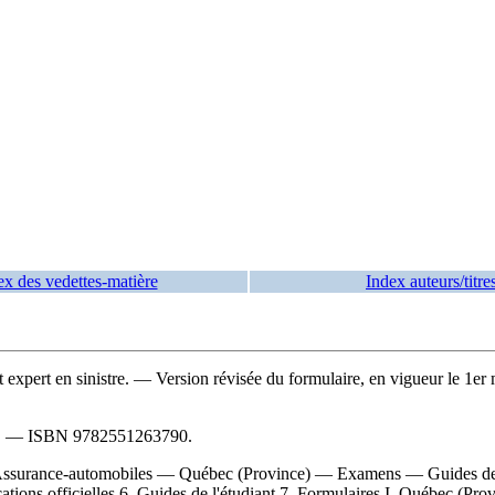
ex des vedettes-matière
Index auteurs/titre
expert en sinistre
. — Version révisée du formulaire, en vigueur le 1er
e. —
ISBN
9782551263790
.
Assurance-automobiles — Québec (Province) — Examens — Guides de l
ons officielles 6. Guides de l'étudiant 7. Formulaires I. Québec (Prov