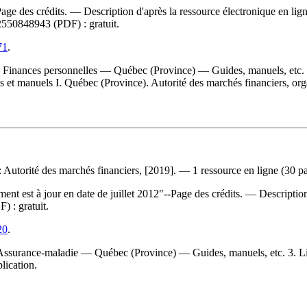
ge des crédits. — Description d'après la ressource électronique en ligne;
2550848943
(PDF) :
gratuit
.
71
.
. Finances personnelles — Québec (Province) — Guides, manuels, etc.
es et manuels I. Québec (Province). Autorité des marchés financiers, orga
 Autorité des marchés financiers, [2019]. — 1 ressource en ligne (30 page
 à jour en date de juillet 2012"--Page des crédits. — Description d'ap
F) :
gratuit
.
20
.
surance-maladie — Québec (Province) — Guides, manuels, etc. 3. Livre
lication.