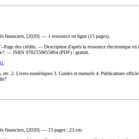
 financiers, [2020]. — 1 ressource en ligne (15 pages).
Page des crédits. — Description d'après la ressource électronique en lig
ile?. —
ISBN
9782550855804
(PDF) :
gratuit
.
31
.
c. 2. Livres numériques 3. Guides et manuels 4. Publications officiell
ile?
s financiers, [2020]. — 15 pages ; 23 cm.