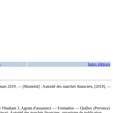
s
Index éditeurs
 mars 2019. — [Montréal] : Autorité des marchés financiers, [2019]. —
'étudiant 3. Agents d'assurance — Formation — Québec (Province)
ince). Autorité des marchés financiers, organisme de publication.