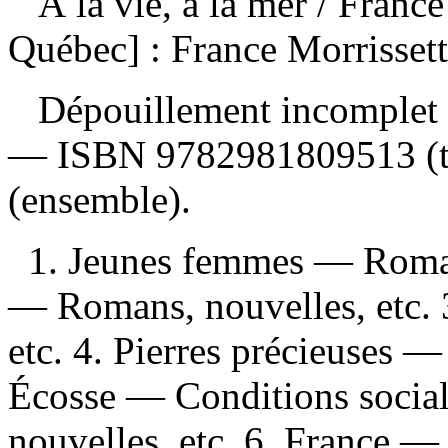
À la vie, à la mer
/ France
Québec] : France Morrisset
Dépouillement incomplet
—
ISBN
9782981809513
(
(ensemble).
1. Jeunes femmes — Romans
— Romans, nouvelles, etc. 
etc. 4. Pierres précieuses —
Écosse — Conditions socia
nouvelles, etc. 6. France —