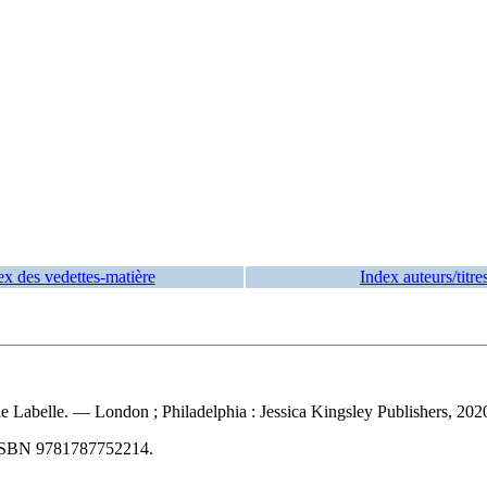
ex des vedettes-matière
Index auteurs/titre
ie Labelle. — London ; Philadelphia : Jessica Kingsley Publishers, 2020
ISBN
9781787752214
.