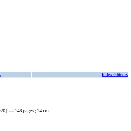
s
Index éditeurs
020]. — 148 pages ; 24 cm.