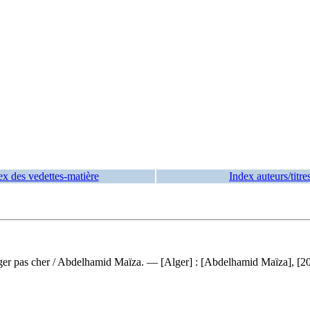
ex des vedettes-matière
Index auteurs/titre
ger pas cher
/ Abdelhamid Maïza. — [Alger] : [Abdelhamid Maïza], [2