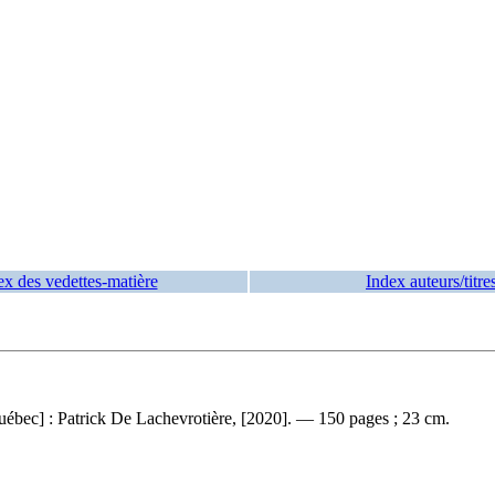
ex des vedettes-matière
Index auteurs/titre
uébec] : Patrick De Lachevrotière, [2020]. — 150 pages ; 23 cm.