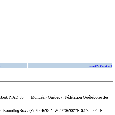
s
Index éditeurs
ambert, NAD 83. — Montréal (Québec) : Fédération Québécoise des
 de BoundingBox : (W 79°46ʹ00ʺ--W 57°06ʹ00ʺ/N 62°34ʹ00ʺ--N