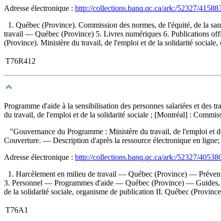
Adresse électronique :
http://collections.banq.qc.ca/ark:/52327/41588
1. Québec (Province). Commission des normes, de l'équité, de la sant
travail — Québec (Province) 5. Livres numériques 6. Publications offic
(Province). Ministère du travail, de l'emploi et de la solidarité socia
T76R412
Programme d'aide à la sensibilisation des personnes salariées et des 
du travail, de l'emploi et de la solidarité sociale ; [Montréal] : Comm
"Gouvernance du Programme : Ministère du travail, de l'emploi et de l
Couverture. — Description d'après la ressource électronique en ligne; 
Adresse électronique :
http://collections.banq.qc.ca/ark:/52327/40538
1. Harcèlement en milieu de travail — Québec (Province) — Préve
3. Personnel — Programmes d'aide — Québec (Province) — Guides, manue
de la solidarité sociale, organisme de publication II. Québec (Province
T76A1