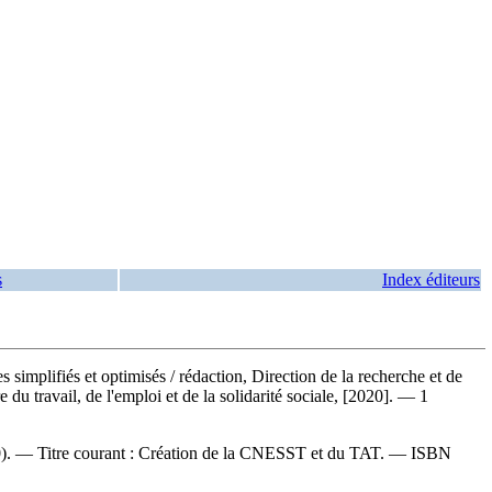
s
Index éditeurs
es simplifiés et optimisés
/ rédaction, Direction de la recherche et de
 du travail, de l'emploi et de la solidarité sociale, [2020]. — 1
20). —
Titre courant :
Création de la CNESST et du TAT. —
ISBN