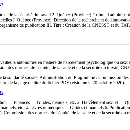
33
.
é et de la sécurité du travail 2. Québec (Province). Tribunal administra
ielles I. Québec (Province). Direction de la recherche et de l'innovatio
le, organisme de publication III. Titre : Création de la CNESST et du TAT.
travailleurs autonomes en matière de harcèlement psychologique ou sexue
ission des normes, de l'équité, de la santé et de la sécurité du travail,
a solidarité sociale, Administration du Programme : Commission des norm
titre de la page de titre du fichier PDF (visionné le 20 octobre 2020).
05
.
ntion — Finances — Guides, manuels, etc. 2. Harcèlement sexuel — Q
ls, etc. 4. Livres numériques 5. Guides et manuels 6. Publications off
). Commission des normes, de l'équité, de la santé et de la sécurité du t