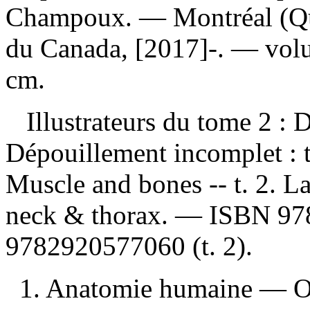
Champoux. — Montréal (Qu
du Canada, [2017]-. — volum
cm.
Illustrateurs du tome 2 : 
Dépouillement incomplet :
Muscle and bones -- t. 2. La
neck & thorax. —
ISBN
97
9782920577060
(t. 2).
1. Anatomie humaine — Ou