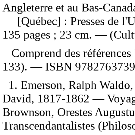
Angleterre et au Bas-Cana
— [Québec] : Presses de l'U
135 pages ; 23 cm. — (Cult
Comprend des références b
133). —
ISBN
978276373
1. Emerson, Ralph Waldo,
David, 1817-1862 — Voyag
Brownson, Orestes Augustu
Transcendantalistes (Philos