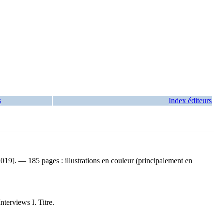
s
Index éditeurs
9]. — 185 pages : illustrations en couleur (principalement en
terviews I. Titre.