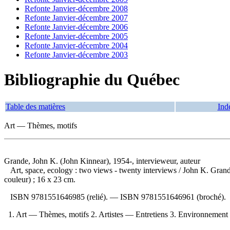
Refonte Janvier-décembre 2008
Refonte Janvier-décembre 2007
Refonte Janvier-décembre 2006
Refonte Janvier-décembre 2005
Refonte Janvier-décembre 2004
Refonte Janvier-décembre 2003
Bibliographie du Québec
Table des matières
Ind
Art — Thèmes, motifs
Grande, John K. (John Kinnear), 1954-, intervieweur, auteur
Art, space, ecology : two views - twenty interviews
/ John K. Grand
couleur) ; 16 x 23 cm.
ISBN
9781551646985
(relié). —
ISBN
9781551646961
(broché).
1. Art — Thèmes, motifs 2. Artistes — Entretiens 3. Environnement (A