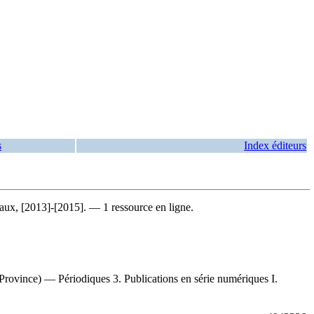
s
Index éditeurs
ux, [2013]-[2015]. — 1 ressource en ligne.
Province) — Périodiques 3. Publications en série numériques I.