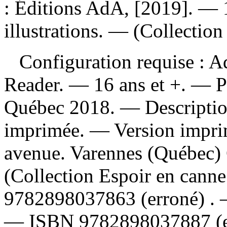
: Éditions AdA, [2019]. — 1
illustrations. — (Collection
Configuration requise : Ad
Reader. — 16 ans et +. — Pr
Québec 2018. — Description 
imprimée. —
Version impr
avenue. Varennes (Québec) 
(Collection Espoir en canne
9782898037863
(erroné) .
—
ISBN
9782898037887
(