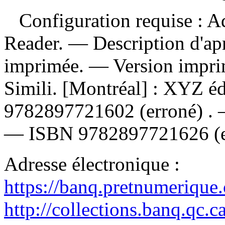
Configuration requise : Ad
Reader. — Description d'apr
imprimée. —
Version impr
Simili. [Montréal] : XYZ é
9782897721602
(erroné) .
—
ISBN
9782897721626
(
Adresse électronique :
https://banq.pretnumerique
http://collections.banq.qc.