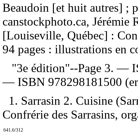
Beaudoin [et huit autres] ; 
canstockphoto.ca, Jérémie 
[Louiseville, Québec] : Con
94 pages : illustrations en 
"3e édition"--Page 3. —
—
ISBN
978298181500
(er
1. Sarrasin 2. Cuisine (Sarr
Confrérie des Sarrasins, org
641.6/312