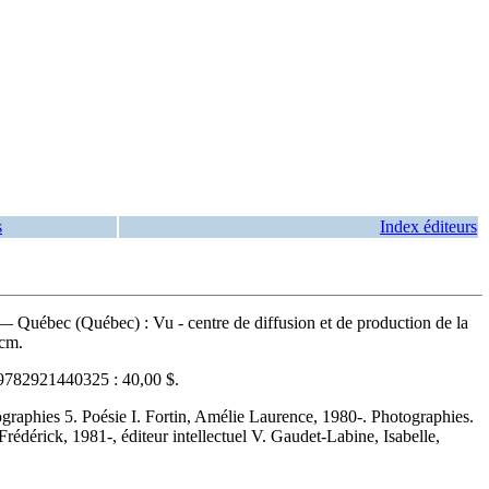
s
Index éditeurs
 Québec (Québec) : Vu - centre de diffusion et de production de la
 cm.
9782921440325 :
40,00 $
.
raphies 5. Poésie I. Fortin, Amélie Laurence, 1980-. Photographies.
rédérick, 1981-, éditeur intellectuel V. Gaudet-Labine, Isabelle,