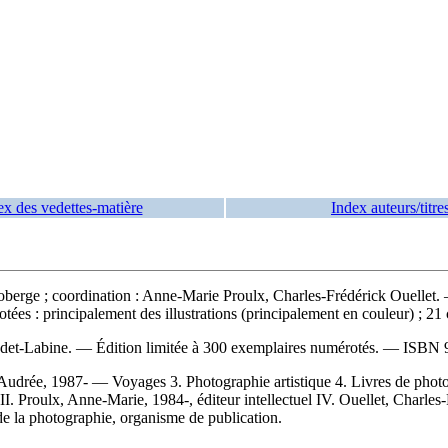
ex des vedettes-matière
Index auteurs/titre
erge ; coordination : Anne-Marie Proulx, Charles-Frédérick Ouellet. —
es : principalement des illustrations (principalement en couleur) ; 21
udet-Labine. — Édition limitée à 300 exemplaires numérotés. —
ISBN
drée, 1987- — Voyages 3. Photographie artistique 4. Livres de photog
I. Proulx, Anne-Marie, 1984-, éditeur intellectuel IV. Ouellet, Charles-F
de la photographie, organisme de publication.