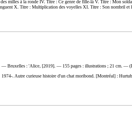
re à des milles à la ronde IV. Titre : Ce genre de fille-là V. Titre : Mon s
guent X. Titre : Multiplication des voyelles XI. Titre : Son nombril et l
— Bruxelles : 'Alice, [2019]. — 155 pages : illustrations ; 21 cm. — (
1974-. Autre curieuse histoire d'un chat moribond. [Montréal] : Hurtu