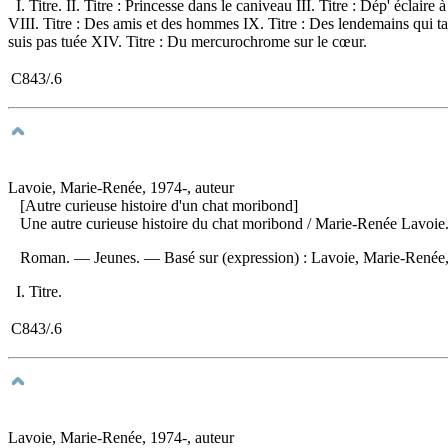
I. Titre. II. Titre : Princesse dans le caniveau III. Titre : Dép' éclai
VIII. Titre : Des amis et des hommes IX. Titre : Des lendemains qui tan
suis pas tuée XIV. Titre : Du mercurochrome sur le cœur.
C843/.6
Lavoie, Marie-Renée, 1974-, auteur
[Autre curieuse histoire d'un chat moribond]
Une autre curieuse histoire du chat moribond
/ Marie-Renée Lavoie. 
Roman. — Jeunes. —
Basé sur (expression) :
Lavoie, Marie-Renée, 
I. Titre.
C843/.6
Lavoie, Marie-Renée, 1974-, auteur