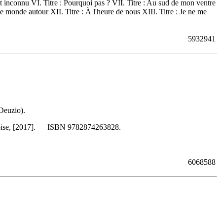
oldat inconnu VI. Titre : Pourquoi pas ? VII. Titre : Au sud de mon ventre
e monde autour XII. Titre : À l'heure de nous XIII. Titre : Je ne me
5932941
Deuzio).
bise, [2017]. —
ISBN
9782874263828
.
6068588