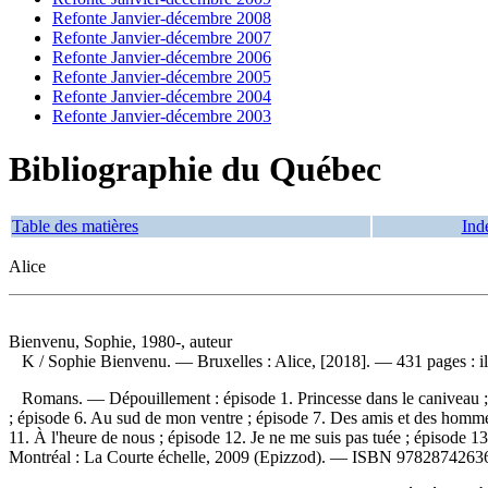
Refonte Janvier-décembre 2008
Refonte Janvier-décembre 2007
Refonte Janvier-décembre 2006
Refonte Janvier-décembre 2005
Refonte Janvier-décembre 2004
Refonte Janvier-décembre 2003
Bibliographie du Québec
Table des matières
Ind
Alice
Bienvenu, Sophie, 1980-, auteur
K
/ Sophie Bienvenu. — Bruxelles : Alice, [2018]. — 431 pages : ill
Romans. —
Dépouillement :
épisode 1. Princesse dans le caniveau ;
; épisode 6. Au sud de mon ventre ; épisode 7. Des amis et des hommes
11. À l'heure de nous ; épisode 12. Je ne me suis pas tuée ; épisode
Montréal : La Courte échelle, 2009 (Epizzod). —
ISBN
9782874263