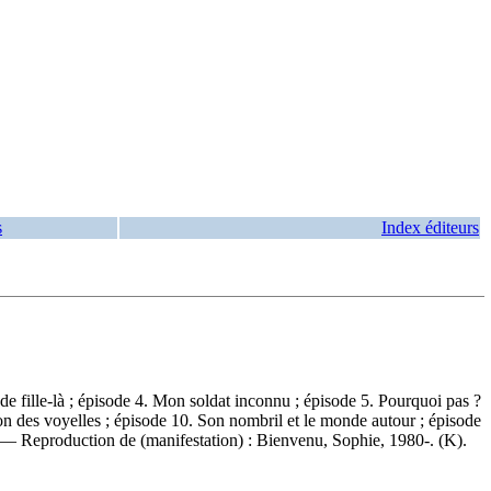
s
Index éditeurs
 de fille-là ; épisode 4. Mon soldat inconnu ; épisode 5. Pourquoi pas ?
on des voyelles ; épisode 10. Son nombril et le monde autour ; épisode
. —
Reproduction de (manifestation) :
Bienvenu, Sophie, 1980-. (K).