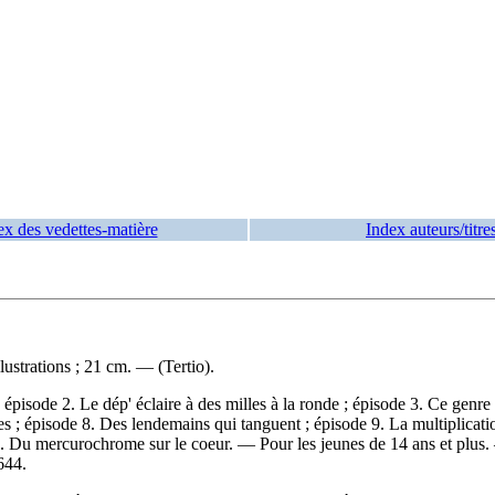
ex des vedettes-matière
Index auteurs/titre
ustrations ; 21 cm. — (Tertio).
 épisode 2. Le dép' éclaire à des milles à la ronde ; épisode 3. Ce genre
 ; épisode 8. Des lendemains qui tanguent ; épisode 9. La multiplicati
 13. Du mercurochrome sur le coeur. — Pour les jeunes de 14 ans et plus
644
.