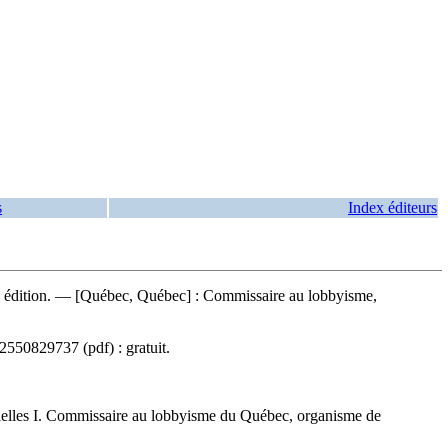
s
Index éditeurs
re édition. — [Québec, Québec] : Commissaire au lobbyisme,
2550829737
(pdf) :
gratuit
.
ielles I. Commissaire au lobbyisme du Québec, organisme de