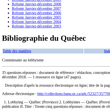
Refonte Janvier-décembre 2008
Refonte Janvier-décembre 2007
Refonte Janvier-décembre 2006
Refonte Janvier-décembre 2005
Refonte Janvier-décembre 2004
Refonte Janvier-décembre 2003
Bibliographie du Québec
Table des matières
Ind
Commissaire au lobbyisme
35 questions-réponses : document de référence
/ rédaction, concepti
décembre 2018. — 1 ressource en ligne (47 pages).
Description d'après la ressource électronique en ligne; titre de la p
Adresse électronique :
http://collections.banq.qc.ca/ark:/52327/35770
1. Lobbying — Québec (Province) 2. Lobbyistes — Québec (Province)
publication II. Titre : Trente-cinq questions-réponses : document de ré