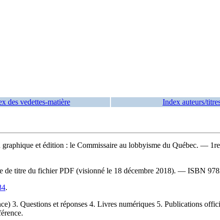
ex des vedettes-matière
Index auteurs/titre
on graphique et édition : le Commissaire au lobbyisme du Québec. — 1
age de titre du fichier PDF (visionné le 18 décembre 2018). —
ISBN
978
84
.
 3. Questions et réponses 4. Livres numériques 5. Publications offic
férence.