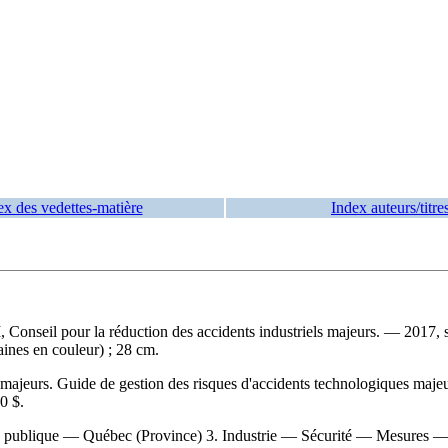
ex des vedettes-matière
Index auteurs/titre
Conseil pour la réduction des accidents industriels majeurs. — 2017, s
taines en couleur) ; 28 cm.
 majeurs. Guide de gestion des risques d'accidents technologiques maje
0 $
.
té publique — Québec (Province) 3. Industrie — Sécurité — Mesures — Q