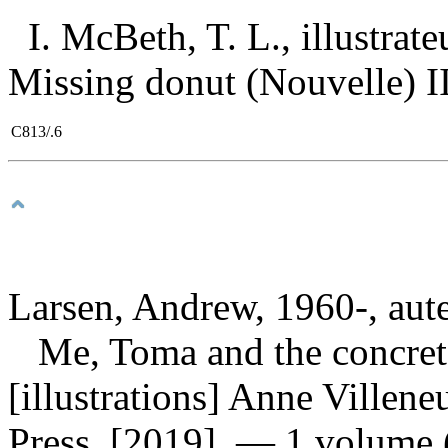
I. McBeth, T. L., illustrat
Missing donut (Nouvelle) III
C813/.6
Larsen, Andrew, 1960-, aut
Me, Toma and the concre
[illustrations] Anne Ville
Press, [2019]. — 1 volume (