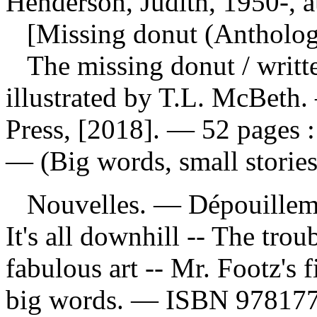
Henderson, Judith, 1950-, a
[Missing donut (Antholog
The missing donut
/ writ
illustrated by T.L. McBeth
Press, [2018]. — 52 pages : 
— (Big words, small stories
Nouvelles. —
Dépouilleme
It's all downhill -- The tr
fabulous art -- Mr. Footz's 
big words. —
ISBN
97817