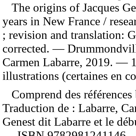
The origins of Jacques Gen
years in New France
/ rese
; revision and translation:
corrected. — Drummondvill
Carmen Labarre, 2019. — 1
illustrations (certaines en c
Comprend des références b
Traduction de :
Labarre, Ca
Genest dit Labarre et le déb
—
ISBN
9782981241146
.