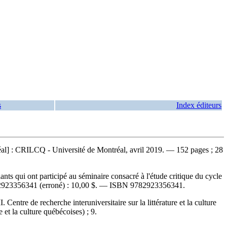
s
Index éditeurs
tréal] : CRILCQ - Université de Montréal, avril 2019. — 152 pages ; 28
ts qui ont participé au séminaire consacré à l'étude critique du cycle
2923356341
(erroné) :
10,00 $
. —
ISBN
9782923356341
.
. Centre de recherche interuniversitaire sur la littérature et la culture
et la culture québécoises) ; 9.