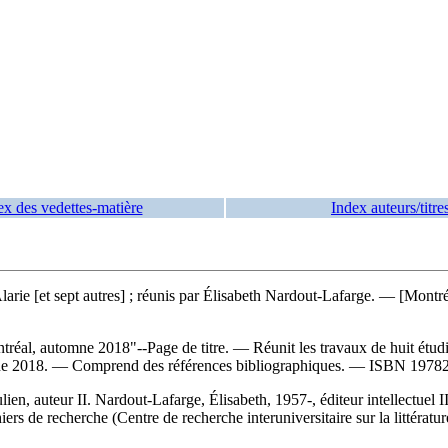
ex des vedettes-matière
Index auteurs/titre
 Alarie [et sept autres] ; réunis par Élisabeth Nardout-Lafarge. — [Mon
éal, automne 2018"--Page de titre. — Réunit les travaux de huit étudian
omne 2018. — Comprend des références bibliographiques. —
ISBN
1978
ien, auteur II. Nardout-Lafarge, Élisabeth, 1957-, éditeur intellectuel III
 de recherche (Centre de recherche interuniversitaire sur la littérature 