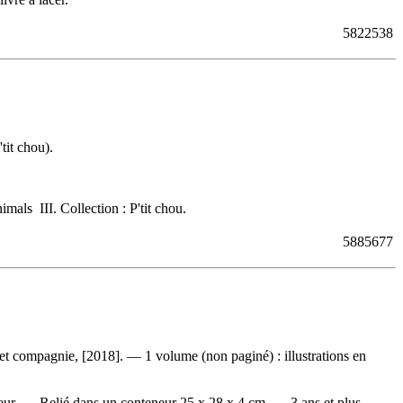
5822538
tit chou).
mals III. Collection : P'tit chou.
5885677
t compagnie, [2018]. — 1 volume (non paginé) : illustrations en
eneur. — Relié dans un conteneur 25 x 28 x 4 cm. — 3 ans et plus. —