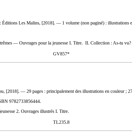
 Éditions Les Malins, [2018]. — 1 volume (non paginé) : illustrations 
rêmes — Ouvrages pour la jeunesse I. Titre. II. Collection : As-tu vu?
GV857*
zou, [2018]. — 29 pages : principalement des illustrations en couleur ;
ISBN
9782733856444
.
nesse 2. Ouvrages illustrés I. Titre.
TL235.8