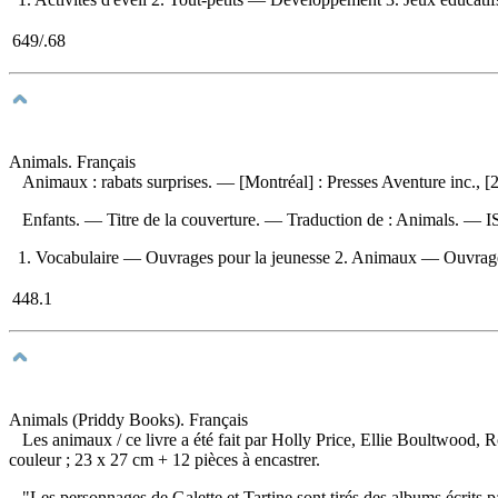
649/.68
Animals. Français
Animaux : rabats surprises
. — [Montréal] : Presses Aventure inc., [
Enfants. — Titre de la couverture. —
Traduction de :
Animals. —
I
1. Vocabulaire — Ouvrages pour la jeunesse 2. Animaux — Ouvrages pour
448.1
Animals (Priddy Books). Français
Les animaux
/ ce livre a été fait par Holly Price, Ellie Boultwo
couleur ; 23 x 27 cm + 12 pièces à encastrer.
"Les personnages de Galette et Tartine sont tirés des albums écrits 