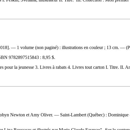
2018]. — 1 volume (non paginé) : illustrations en couleur ; 13 cm. — (P'
SBN
9782897515843 :
8,95 $
.
 la jeunesse 3. Livres à rabats 4. Livres tout carton I. Titre. II. Ani
od, Robyn Newton et Amy Oliver. — Saint-Lambert (Québec) : Dominique e
par Lina Rousseau et illustrés par Marie-Claude Favreau"--Sur le cont