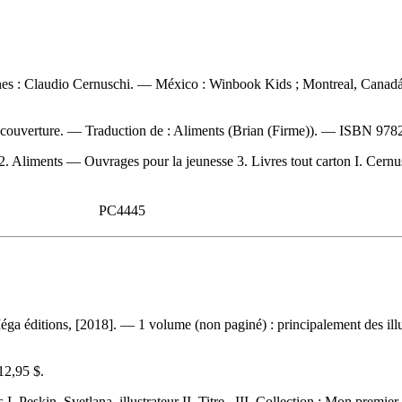
iones : Claudio Cernuschi. — México : Winbook Kids ; Montreal, Canad
a couverture. —
Traduction de :
Aliments (Brian (Firme)). —
ISBN
978
iments — Ouvrages pour la jeunesse 3. Livres tout carton I. Cernuschi,
PC4445
Méga éditions, [2018]. — 1 volume (non paginé) : principalement des ill
12,95 $
.
. Peskin, Svetlana, illustrateur II. Titre. III. Collection : Mon premier l