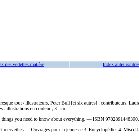
ex des vedettes-matière
Index auteurs/titre
presque tout
/ illustrateurs, Peter Bull [et six autres] ; contributeurs, Lau
 illustrations en couleur ; 31 cm.
le things you need to know about everything. —
ISBN
9782891448390
.
et merveilles — Ouvrages pour la jeunesse 3. Encyclopédies 4. Miscellanées