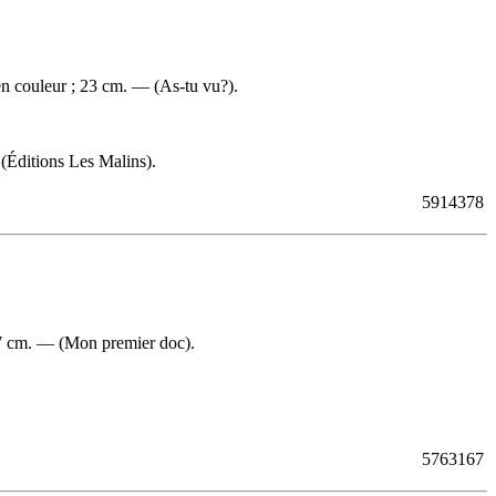
en couleur ; 23 cm. — (As-tu vu?).
 (Éditions Les Malins).
5914378
 27 cm. — (Mon premier doc).
5763167