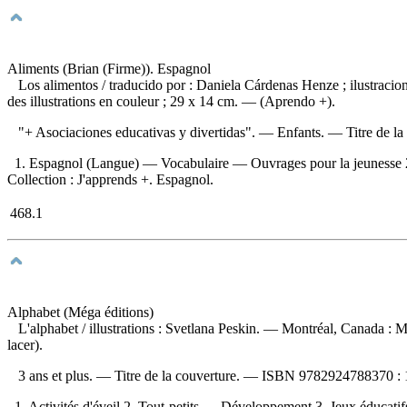
Aliments (Brian (Firme)). Espagnol
Los alimentos
/ traducido por : Daniela Cárdenas Henze ; ilustrac
des illustrations en couleur ; 29 x 14 cm. — (Aprendo +).
"+ Asociaciones educativas y divertidas". — Enfants. — Titre de l
1. Espagnol (Langue) — Vocabulaire — Ouvrages pour la jeunesse 2. Al
Collection : J'apprends +. Espagnol.
468.1
Alphabet (Méga éditions)
L'alphabet
/ illustrations : Svetlana Peskin. — Montréal, Canada : 
lacer).
3 ans et plus. — Titre de la couverture. —
ISBN
9782924788370 :
1. Activités d'éveil 2. Tout-petits — Développement 3. Jeux éducatifs I