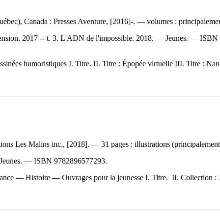
uébec), Canada : Presses Aventure, [2016]-. — volumes : principalement
imension. 2017 -- t. 3. L'ADN de l'impossible. 2018. — Jeunes. —
ISBN
ées humoristiques I. Titre. II. Titre : Épopée virtuelle III. Titre : N
ns Les Malins inc., [2018]. — 31 pages : illustrations (principalement 
— Jeunes. —
ISBN
9782896577293
.
 — Histoire — Ouvrages pour la jeunesse I. Titre. II. Collection : Je