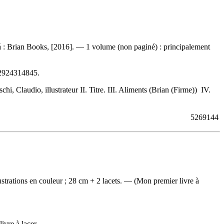
á : Brian Books, [2016]. — 1 volume (non paginé) : principalement
2924314845
.
 Claudio, illustrateur II. Titre. III. Aliments (Brian (Firme)) IV.
5269144
ustrations en couleur ; 28 cm + 2 lacets. — (Mon premier livre à
ivre à lacer.