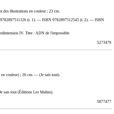
 des illustrations en couleur ; 23 cm.
9782897511326
(t. 1). —
ISBN
9782897512545
(t. 2). —
ISBN
anodimension IV. Titre : ADN de l'impossible.
5273479
en couleur) ; 26 cm. — (Je sais tout).
 sais tout (Éditions Les Malins).
5877477