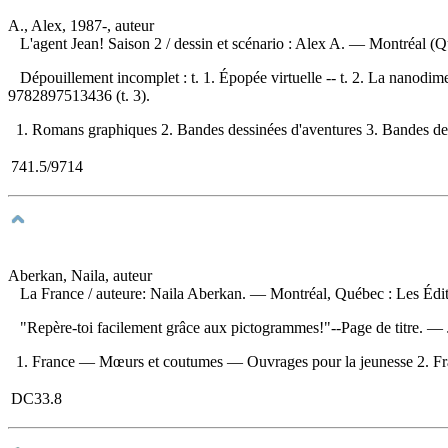
A., Alex, 1987-, auteur
L'agent Jean! Saison 2
/ dessin et scénario : Alex A. — Montréal (Q
Dépouillement incomplet :
t. 1. Épopée virtuelle -- t. 2. La nanod
9782897513436
(t. 3).
1. Romans graphiques 2. Bandes dessinées d'aventures 3. Bandes dessin
741.5/9714
Aberkan, Naila, auteur
La France
/ auteure: Naila Aberkan. — Montréal, Québec : Les Éditio
"Repère-toi facilement grâce aux pictogrammes!"--Page de titre. 
1. France — Mœurs et coutumes — Ouvrages pour la jeunesse 2. France
DC33.8