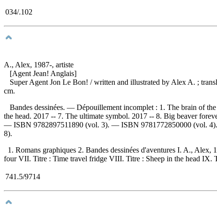
034/.102
A., Alex, 1987-, artiste
[Agent Jean! Anglais]
Super Agent Jon Le Bon!
/ written and illustrated by Alex A. ; tr
cm.
Bandes dessinées. —
Dépouillement incomplet :
1. The brain of the
the head. 2017 -- 7. The ultimate symbol. 2017 -- 8. Big beaver for
—
ISBN
9782897511890
(vol. 3). —
ISBN
9781772850000
(vol. 4
8).
1. Romans graphiques 2. Bandes dessinées d'aventures I. A., Alex, 198
four VII. Titre : Time travel fridge VIII. Titre : Sheep in the head IX. 
741.5/9714