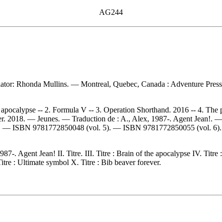
AG244
anslator: Rhonda Mullins. — Montreal, Quebec, Canada : Adventure Press,
 apocalypse -- 2. Formula V -- 3. Operation Shorthand. 2016 -- 4. The p
ever. 2018. — Jeunes. —
Traduction de :
A., Alex, 1987-. Agent Jean!. 
). —
ISBN
9781772850048
(vol. 5). —
ISBN
9781772850055
(vol. 6
7-. Agent Jean! II. Titre. III. Titre : Brain of the apocalypse IV. Titre
Titre : Ultimate symbol X. Titre : Bib beaver forever.