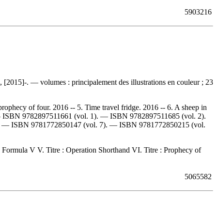
5903216
 [2015]-. — volumes : principalement des illustrations en couleur ; 23
rophecy of four. 2016 -- 5. Time travel fridge. 2016 -- 6. A sheep in
—
ISBN
9782897511661
(vol. 1). —
ISBN
9782897511685
(vol. 2).
). —
ISBN
9781772850147
(vol. 7). —
ISBN
9781772850215
(vol.
 : Formula V V. Titre : Operation Shorthand VI. Titre : Prophecy of
5065582