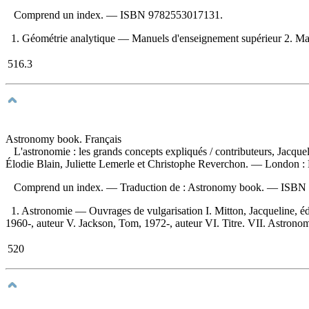
Comprend un index. —
ISBN
9782553017131
.
1. Géométrie analytique — Manuels d'enseignement supérieur 2. Manue
516.3
Astronomy book. Français
L'astronomie : les grands concepts expliqués
/ contributeurs, Jacqu
Élodie Blain, Juliette Lemerle et Christophe Reverchon. — London : D
Comprend un index. —
Traduction de :
Astronomy book. —
ISBN
1. Astronomie — Ouvrages de vulgarisation I. Mitton, Jacqueline, éd
1960-, auteur V. Jackson, Tom, 1972-, auteur VI. Titre. VII. Astrono
520