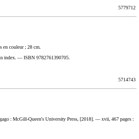
5779712
s en couleur ; 28 cm.
 un index. —
ISBN
9782761390705
.
5714743
gago : McGill-Queen's University Press, [2018]. — xvii, 467 pages :