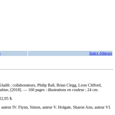
s
Index éditeurs
Khalili ; collaborateurs, Philip Ball, Brian Clegg, Leon Clifford,
ise, [2018]. — 160 pages : illustrations en couleur ; 24 cm.
22,95 $
.
eon, auteur IV. Flynn, Simon, auteur V. Holgate, Sharon Ann, auteur VI.