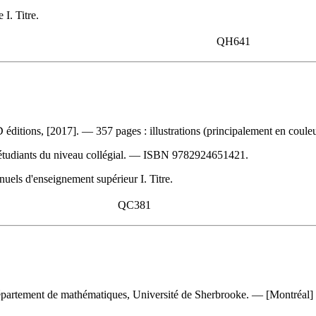
I. Titre.
QH641
éditions, [2017]. — 357 pages : illustrations (principalement en couleu
tudiants du niveau collégial. —
ISBN
9782924651421
.
els d'enseignement supérieur I. Titre.
QC381
artement de mathématiques, Université de Sherbrooke. — [Montréal] : 