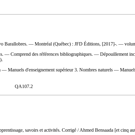
vo Barallobres. — Montréal (Québec) : JFD Éditions, [2017]-. — volum
rels. — Comprend des références bibliographiques. —
Dépouillement in
).
 — Manuels d'enseignement supérieur 3. Nombres naturels — Manuels 
QA107.2
prentissage, savoirs et activités. Corrigé
/ Ahmed Bensaada [et cinq au