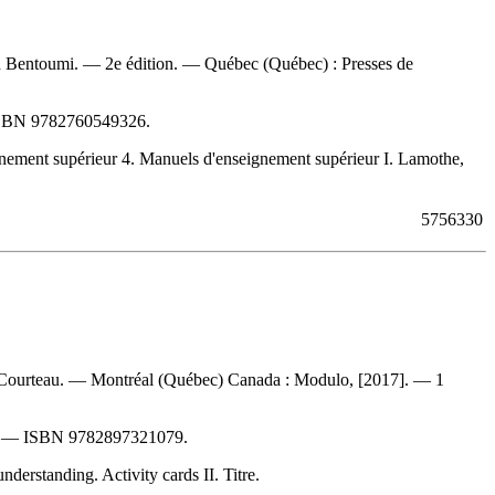
hid Bentoumi. — 2e édition. — Québec (Québec) : Presses de
SBN
9782760549326
.
nement supérieur 4. Manuels d'enseignement supérieur I. Lamothe,
5756330
ouis Courteau. — Montréal (Québec) Canada : Modulo, [2017]. — 1
s. —
ISBN
9782897321079
.
erstanding. Activity cards II. Titre.