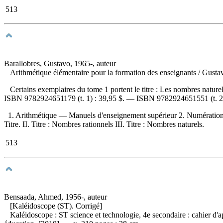
513
Barallobres, Gustavo, 1965-, auteur
Arithmétique élémentaire pour la formation des enseignants
/ Gusta
Certains exemplaires du tome 1 portent le titre : Les nombres natu
ISBN
9782924651179
(t. 1) :
39,95 $
. —
ISBN
9782924651551
(t. 2
1. Arithmétique — Manuels d'enseignement supérieur 2. Numération
Titre. II. Titre : Nombres rationnels III. Titre : Nombres naturels.
513
Bensaada, Ahmed, 1956-, auteur
[Kaléidoscope (ST). Corrigé]
Kaléidoscope : ST science et technologie, 4e secondaire : cahier d'ap