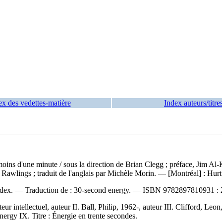
ex des vedettes-matière
Index auteurs/titre
moins d'une minute
/ sous la direction de Brian Clegg ; préface, Jim Al-
awlings ; traduit de l'anglais par Michèle Morin. — [Montréal] : Hurtub
index. —
Traduction de :
30-second energy. —
ISBN
9782897810931 :
ur intellectuel, auteur II. Ball, Philip, 1962-, auteur III. Clifford, L
nergy IX. Titre : Énergie en trente secondes.