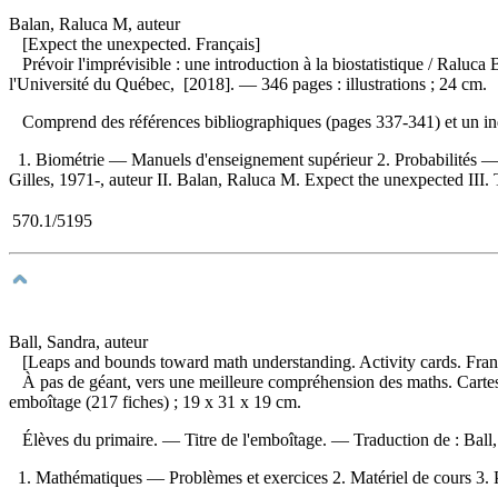
Balan, Raluca M, auteur
[Expect the unexpected. Français]
Prévoir l'imprévisible : une introduction à la biostatistique
/ Raluca 
l'Université du Québec, [2018]. — 346 pages : illustrations ; 24 cm.
Comprend des références bibliographiques (pages 337-341) et un 
1. Biométrie — Manuels d'enseignement supérieur 2. Probabilités —
Gilles, 1971-, auteur II. Balan, Raluca M. Expect the unexpected III. T
570.1/5195
Ball, Sandra, auteur
[Leaps and bounds toward math understanding. Activity cards. Fran
À pas de géant, vers une meilleure compréhension des maths. Cartes
emboîtage (217 fiches) ; 19 x 31 x 19 cm.
Élèves du primaire. — Titre de l'emboîtage. —
Traduction de :
Ball
1. Mathématiques — Problèmes et exercices 2. Matériel de cours 3. P