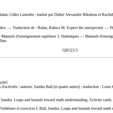
Balan, Gilles Lamothe ; traduit par Didier Alexandre Bilodeau et Rac
index. —
Traduction de :
Balan, Raluca M. Expect the unexpected. —
I
 Manuels d'enseignement supérieur 3. Statistiques — Manuels d'enseig
itre.
QH323.5
çais]
 d'activités
/ auteurs, Sandra Ball [et quatre autres] ; traduction : L
, Sandra. Leaps and bounds toward math understanding. Activity card
roblèmes et exercices I. Ball, Sandra. Leaps and bounds toward math und