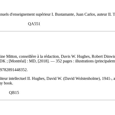
ls d'enseignement supérieur I. Bustamante, Juan Carlos, auteur II. Titr
QA551
eline Mitton, conseillère à la rédaction, Davis W. Hughes, Robert Din
K ; [Montréal] : MD, [2018]. — 352 pages : illustrations (principalem
9782891448352
.
iteur intellectuel II. Hughes, David W. (David Wolstenholme), 1941-, a
my book.
QB15