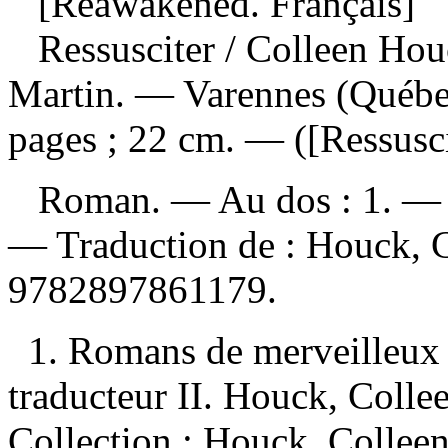
[Reawakened. Français]
Ressusciter
/ Colleen Houc
Martin. — Varennes (Québe
pages ; 22 cm. — ([Ressusci
Roman. — Au dos : 1. — Pou
—
Traduction de :
Houck, 
9782897861179
.
1. Romans de merveilleux 
traducteur II. Houck, Colle
Collection : Houck, Colleen