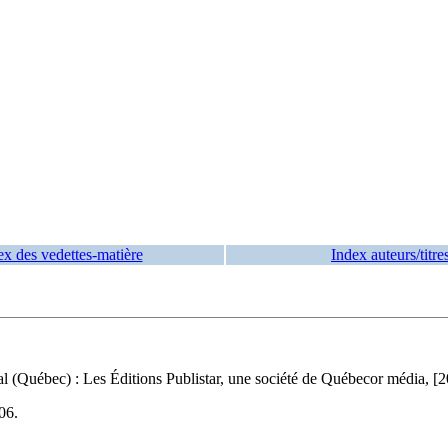
ex des vedettes-matière
Index auteurs/titre
l (Québec) : Les Éditions Publistar, une société de Québecor média, [20
06
.