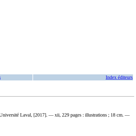
s
Index éditeurs
niversité Laval, [2017]. — xii, 229 pages : illustrations ; 18 cm. —