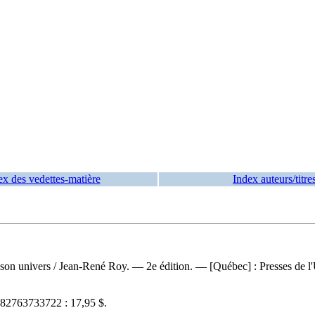
ex des vedettes-matière
Index auteurs/titre
t son univers
/ Jean-René Roy. — 2e édition. — [Québec] : Presses de l'U
82763733722 :
17,95 $
.