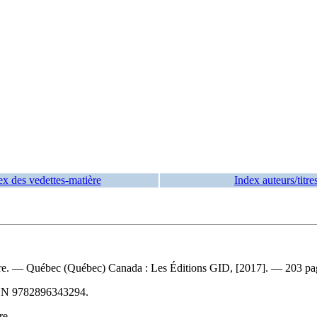
ex des vedettes-matière
Index auteurs/titre
tre. — Québec (Québec) Canada : Les Éditions GID, [2017]. — 203 pages
BN
9782896343294
.
re.