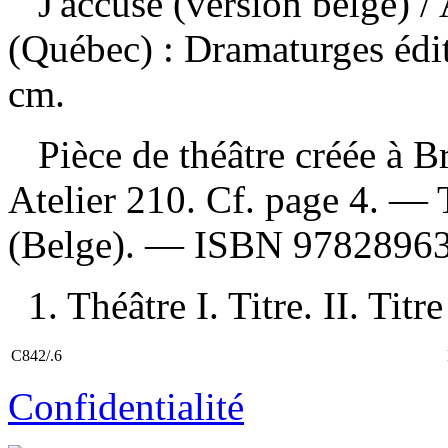
J'accuse (version belge)
/
(Québec) : Dramaturges édi
cm.
Pièce de théâtre créée à B
Atelier 210. Cf. page 4. —
(Belge). —
ISBN
9782896
1. Théâtre I. Titre. II. Titr
C842/.6
Confidentialité