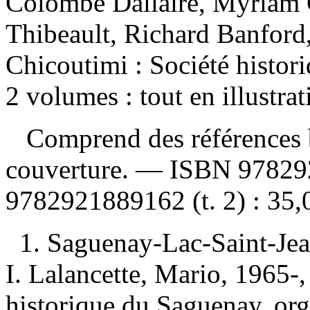
Colombe Dallaire, Myriam G
Thibeault, Richard Banford
Chicoutimi : Société histo
2 volumes : tout en illustra
Comprend des références b
couverture. —
ISBN
97829
9782921889162
(t. 2) :
35,
1. Saguenay-Lac-Saint-Jea
I. Lalancette, Mario, 1965-, 
historique du Saguenay, org