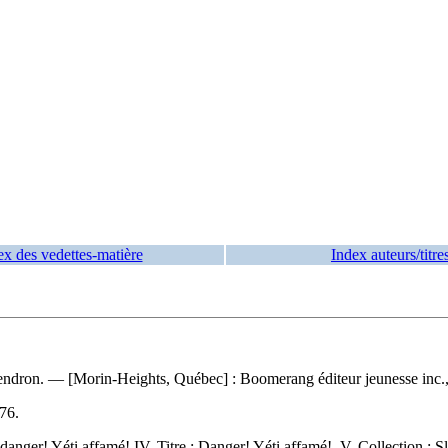
ex des vedettes-matière
Index auteurs/titre
a Gendron. — [Morin-Heights, Québec] : Boomerang éditeur jeunesse inc.,
76
.
 Z, danger! Yéti affamé! IV. Titre : Danger! Yéti affamé! V. Collection : S