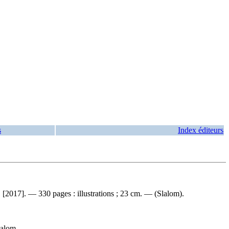
s
Index éditeurs
 [2017]. — 330 pages : illustrations ; 23 cm. — (Slalom).
lalom.