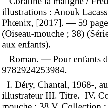
Coraline la maligne
/ Fre
illustrations : Anouk Lacas
Phœnix, [2017]. — 59 pages 
(Oiseau-mouche ; 38) (Série
aux enfants).
Roman. — Pour enfants de
9782924253984
.
I. Déry, Chantal, 1968-, a
illustrateur III. Titre. IV. 
mouche ; 38 V. Collection :