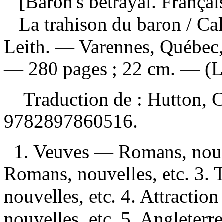
[Baron's betrayal. Françai
La trahison du baron
/ Ca
Leith. — Varennes, Québec,
— 280 pages ; 22 cm. — (Le
Traduction de :
Hutton, C
9782897860516
.
1. Veuves — Romans, nouv
Romans, nouvelles, etc. 3.
nouvelles, etc. 4. Attracti
nouvelles, etc. 5. Anglete