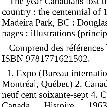
The year Canadians lost t
country : the centennial of
Madeira Park, BC : Dougla
pages : illustrations (princ
Comprend des références b
ISBN
9781771621502
.
1. Expo (Bureau internatio
Montréal, Québec) 2. Canad
neuf cent soixante-sept 4. 
Canada — Histoire — 1963- 