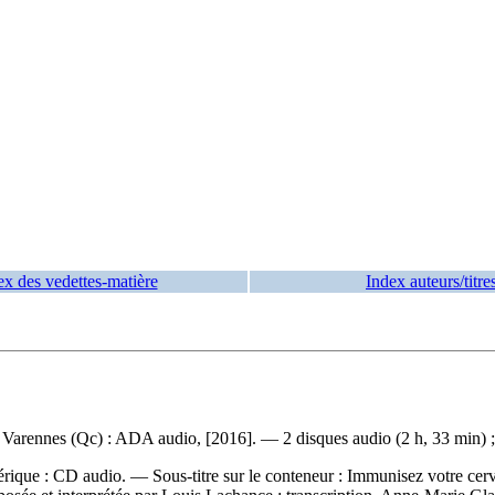
ex des vedettes-matière
Index auteurs/titre
 Varennes (Qc) : ADA audio, [2016]. — 2 disques audio (2 h, 33 min) 
érique : CD audio. — Sous-titre sur le conteneur : Immunisez votre cer