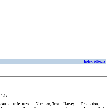
s
Index éditeurs
; 12 cm.
veau contre le stress. — Narration, Tristan Harvey. — Production,