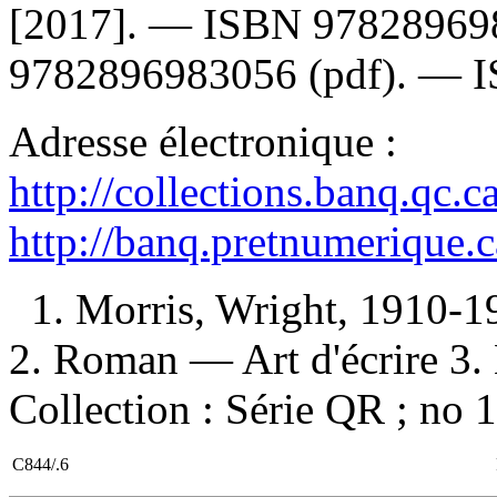
[2017]. —
ISBN
97828969
9782896983056
(pdf). —
Adresse électronique :
http://collections.banq.qc.
http://banq.pretnumerique.
1. Morris, Wright, 1910-19
2. Roman — Art d'écrire 3. 
Collection : Série QR ; no 
C844/.6