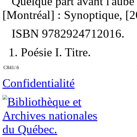
Quelque part avant l'aub
[Montréal] : Synoptique, [
ISBN
9782924712016
.
1. Poésie I. Titre.
C841/.6
Confidentialité