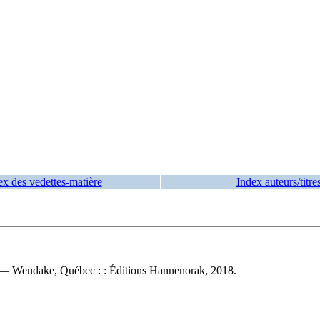
ex des vedettes-matière
Index auteurs/titre
i. — Wendake, Québec : : Éditions Hannenorak, 2018.