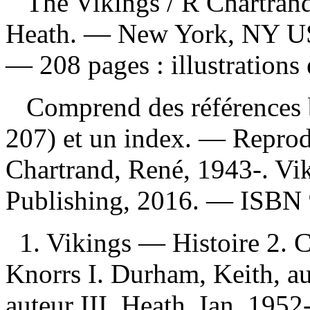
The Vikings
/ R Chartran
Heath. — New York, NY USA
— 208 pages : illustrations 
Comprend des références b
207) et un index. —
Reprod
Chartrand, René, 1943-. Vi
Publishing, 2016. —
ISBN
1. Vikings — Histoire 2. C
Knorrs I. Durham, Keith, au
auteur III. Heath, Ian, 1952-