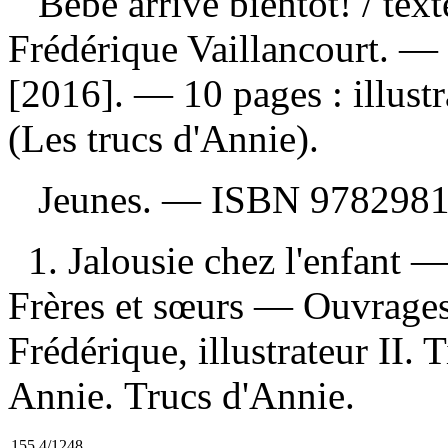
Bébé arrive bientôt!
/ tex
Frédérique Vaillancourt. —
[2016]. — 10 pages : illust
(Les trucs d'Annie).
Jeunes. —
ISBN
9782981
1. Jalousie chez l'enfant 
Frères et sœurs — Ouvrages 
Frédérique, illustrateur II. T
Annie. Trucs d'Annie.
155.4/1248