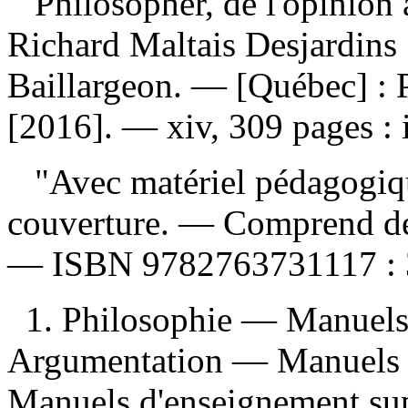
Philosopher, de l'opinion 
Richard Maltais Desjardins
Baillargeon. — [Québec] : P
[2016]. — xiv, 309 pages : i
"Avec matériel pédagogiqu
couverture. — Comprend des
—
ISBN
9782763731117 :
1. Philosophie — Manuels 
Argumentation — Manuels d
Manuels d'enseignement supé