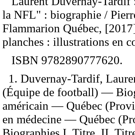
Laurent Duvernay-Tardif :
la NFL" : biographie
/ Pier
Flammarion Québec, [2017]
planches : illustrations en c
ISBN
9782890777620
.
1. Duvernay-Tardif, Laure
(Équipe de football) — Biog
américain — Québec (Provi
en médecine — Québec (Pro
Biographies I. Titre. II. Ti