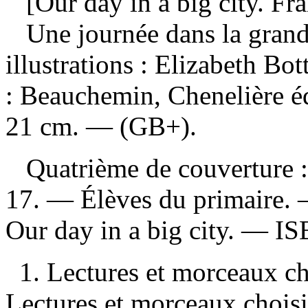
[Our day in a big city. Fra
Une journée dans la grand
illustrations : Elizabeth B
: Beauchemin, Chenelière é
21 cm. — (GB+).
Quatrième de couverture : 
17. — Élèves du primaire.
Our day in a big city. —
I
1. Lectures et morceaux ch
Lectures et morceaux choisis