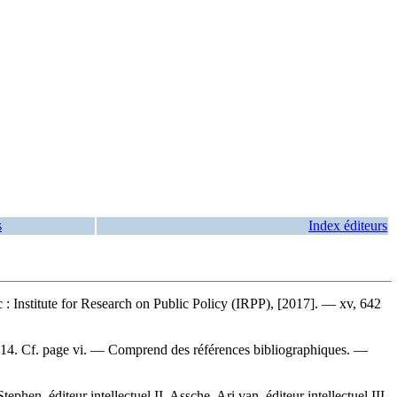
s
Index éditeurs
: Institute for Research on Public Policy (IRPP), [2017]. — xv, 642
2014. Cf. page vi. — Comprend des références bibliographiques. —
, éditeur intellectuel II. Assche, Ari van, éditeur intellectuel III.