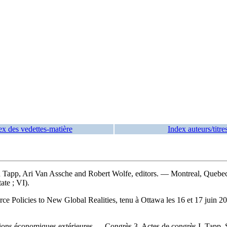
ex des vedettes-matière
Index auteurs/titre
n Tapp, Ari Van Assche and Robert Wolfe, editors. — Montreal, Quebec 
ate ; VI).
e Policies to New Global Realities, tenu à Ottawa les 16 et 17 juin 
conomiques extérieures — Congrès 3. Actes de congrès I. Tapp, Stephen