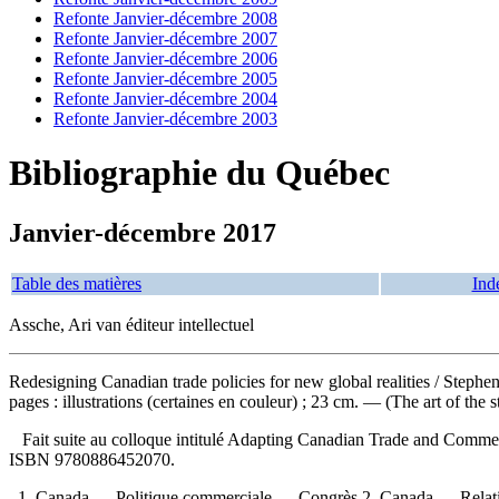
Refonte Janvier-décembre 2008
Refonte Janvier-décembre 2007
Refonte Janvier-décembre 2006
Refonte Janvier-décembre 2005
Refonte Janvier-décembre 2004
Refonte Janvier-décembre 2003
Bibliographie du Québec
Janvier-décembre 2017
Table des matières
Ind
Assche, Ari van éditeur intellectuel
Redesigning Canadian trade policies for new global realities
/ Stephe
pages : illustrations (certaines en couleur) ; 23 cm. — (The art of the st
Fait suite au colloque intitulé Adapting Canadian Trade and Commerc
ISBN
9780886452070
.
1. Canada — Politique commerciale — Congrès 2. Canada — Relations é