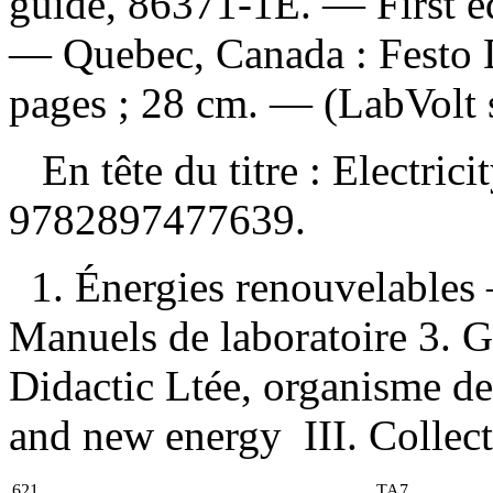
guide, 86371-1E
. — First e
— Quebec, Canada : Festo D
pages ; 28 cm. — (LabVolt s
En tête du titre :
Electric
9782897477639
.
1. Énergies renouvelables
Manuels de laboratoire 3. Gu
Didactic Ltée, organisme de p
and new energy III. Collect
621
TA7